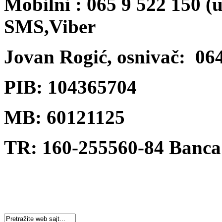
Mobilni : 065 9 522 150 (
SMS,Viber
Jovan Rogić, osnivač: 06
PIB: 104365704
MB: 60121125
TR: 160-255560-84 Banca