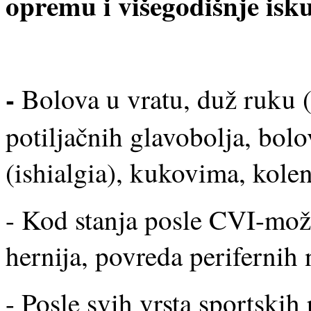
opremu i višegodišnje isk
-
Bolova u vratu, duž ruku (
potiljačnih glavobolja, bol
(ishialgia), kukovima, kole
- Kod stanja posle CVI-mož
hernija, povreda perifernih 
- Posle svih vrsta sportskih