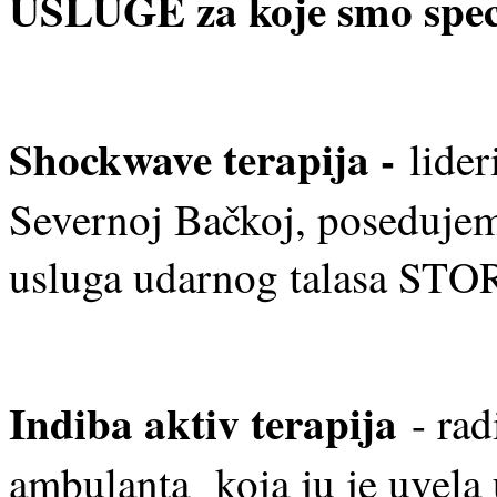
USLUGE za koje smo speci
Shockwave terapija -
lide
Severnoj Bačkoj, posedujemo
usluga udarnog talasa STO
Indiba aktiv terapija
- rad
ambulanta koja ju je uvela 