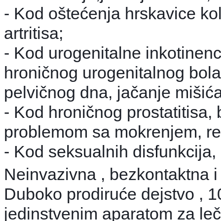
- Kod oštećenja hrskavice ko
artritisa;
- Kod urogenitalne inkotinenci
hroničnog urogenitalnog bol
pelvičnog dna, jačanje mišića
- Kod hroničnog prostatitisa,
problemom sa mokrenjem, reha
- Kod seksualnih disfunkcija, 
Neinvazivna , bezkontaktna i 
Duboko prodiruće dejstvo , 10
jedinstvenim aparatom za le