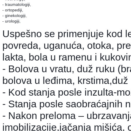
- traumatologiji,
- ortopediji,
- ginekologiji,
- urologiji,
Uspešno se primenjuje kod le
povreda, uganuća, otoka, pre
lakta, bola u ramenu i kukov
- Bolova u vratu, duž ruku (b
bolova u leđima, krstima,duž n
- Kod stanja posle inzulta-m
- Stanja posle saobraćajnih n
- Nakon preloma – ubrzavanja
imobilizacije,jačanja mišića,