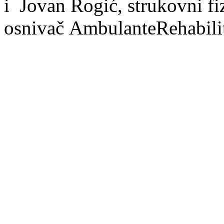
i Jovan Rogić, strukovni fi
osnivač
AmbulanteRehabilit