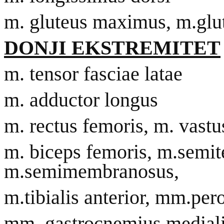
m. gluteus maximus, m.glu
DONJI EKSTREMITET
m. tensor fasciae latae
m. adductor longus
m. rectus femoris, m. vastus
m. biceps femoris, m.semit
m.semimembranosus,
m.tibialis anterior, mm.per
mm. gastrocnemius medialis