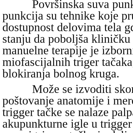
Površinska suva punkci
punkcija su tehnike koje pru
dostupnost delovima tela g
stanju da poboljša kliničku
manuelne terapije je izbor
miofascijalnih triger tačaka
blokiranja bolnog kruga.
Može se izvoditi skoro
poštovanje anatomije i mer
trigger tačke se nalaze palp
akupunkturne igle u trigger