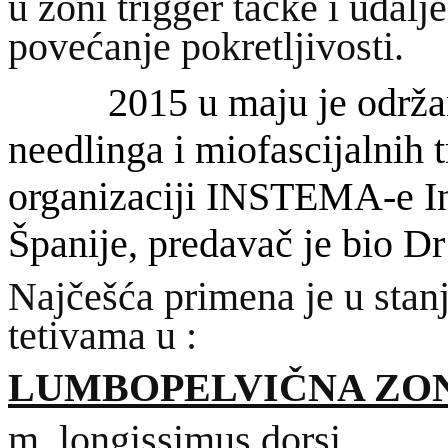
u zoni trigger tačke i udal
povećanje pokretljivosti.
2015 u maju je održano 
needlinga i miofascijalnih t
organizaciji INSTEMA-e Ins
Španije, predavač je bio D
Najčešća primena je u stan
tetivama u :
LUMBOPELVIČNA ZO
m. longissimus dorsi