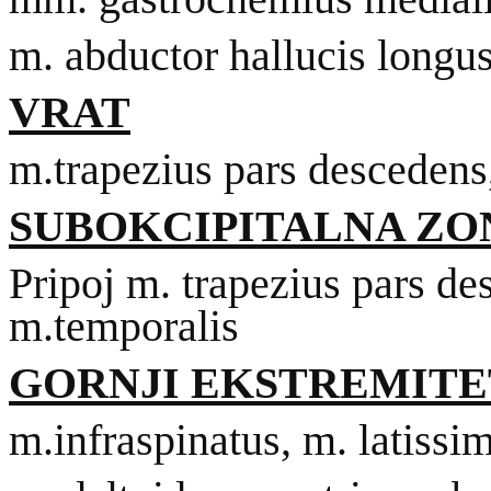
m. abductor hallucis longu
VRAT
m.trapezius pars descedens
SUBOKCIPITALNA ZO
Pripoj m. trapezius pars de
m.temporalis
GORNJI EKSTREMITE
m.infraspinatus, m. latissi