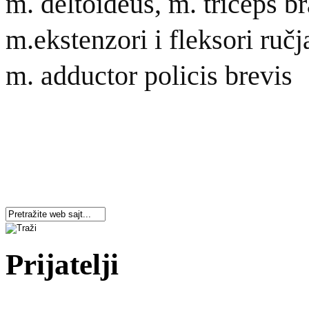
m. deltoideus, m. triceps br
m.ekstenzori i fleksori ručj
m. adductor policis brevis
Prijatelji