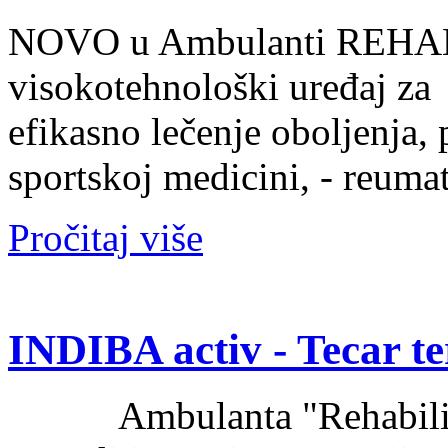
NOVO u Ambulanti REHABI
visokotehnološki uređaj
efikasno lečenje oboljenja, 
sportskoj medicini, - reumato
Pročitaj više
INDIBA activ - Tecar tera
Ambulanta "Rehability"