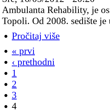
Ambulanta Rehability, je o
Topoli. Od 2008. sedište je
Pročitaj više
« prvi
‹ prethodni
1
2
3
4