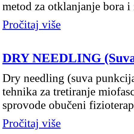
metod za otklanjanje bora i
Pročitaj više
DRY NEEDLING (Suva 
Dry needling (suva punkcija
tehnika za tretiranje miofa
sprovode obučeni fizioterape
Pročitaj više