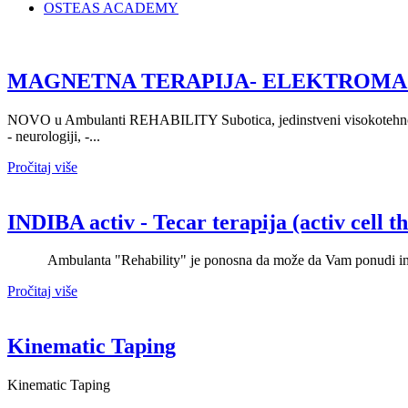
OSTEAS ACADEMY
MAGNETNA TERAPIJA- ELEKTROMA
NOVO u Ambulanti REHABILITY Subotica, jedinstveni visokotehnološ
- neurologiji, -...
Pročitaj više
INDIBA activ - Tecar terapija (activ cell th
Ambulanta "Rehability" je ponosna da može da Vam ponudi inovat
Pročitaj više
Kinematic Taping
Kinematic Taping