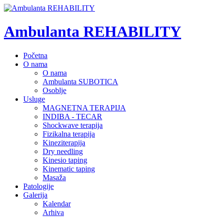
Ambulanta REHABILITY
Početna
O nama
O nama
Ambulanta SUBOTICA
Osoblje
Usluge
MAGNETNA TERAPIJA
INDIBA - TECAR
Shockwave terapija
Fizikalna terapija
Kineziterapija
Dry needling
Kinesio taping
Kinematic taping
Masaža
Patologije
Galerija
Kalendar
Arhiva