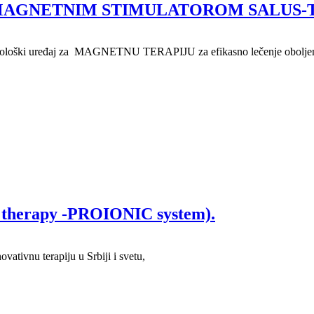
MAGNETNIM STIMULATOROM SALUS-
ki uređaj za MAGNETNU TERAPIJU za efikasno lečenje oboljenja, pov
ll therapy -PROIONIC system).
ivnu terapiju u Srbiji i svetu,