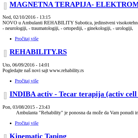
MAGNETNA TERAPIJA- ELEKTRO
Ned, 02/10/2016 - 13:15
NOVO u Ambulanti REHABILITY Subotica, jedinstveni visokotehnološ
- neurologiji, - traumatologiji, - ortopediji, - ginekologiji, - urologiji,
Pročitaj više
REHABILITY.RS
Uto, 06/09/2016 - 14:01
Pogledajte naš novi sajt www.rehability.rs
Pročitaj više
INDIBA activ - Tecar terapija (activ ce
Pon, 03/08/2015 - 23:43
Ambulanta "Rehability" je ponosna da može da Vam ponudi inovat
Pročitaj više
Kinematic Taping