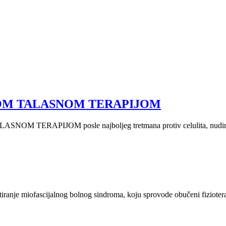
NOM TALASNOM TERAPIJOM
APIJOM posle najboljeg tretmana protiv celulita, nudimo vam i
etiranje miofascijalnog bolnog sindroma, koju sprovode obučeni fizioterap