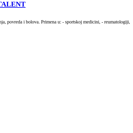
TALENT
reda i bolova. Primena u: - sportskoj medicini, - reumatologiji,