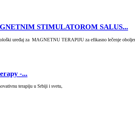
GNETNIM STIMULATOROM SALUS...
ki uređaj za MAGNETNU TERAPIJU za efikasno lečenje oboljenja, pov
erapy -...
ivnu terapiju u Srbiji i svetu,