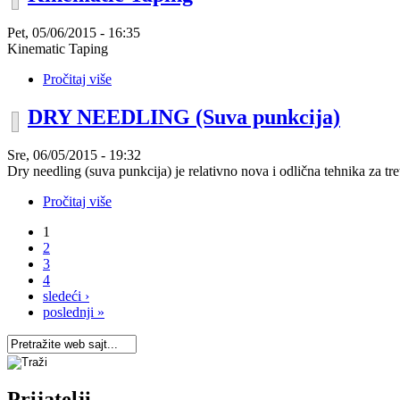
Pet, 05/06/2015 - 16:35
Kinematic Taping
Pročitaj više
DRY NEEDLING (Suva punkcija)
Sre, 06/05/2015 - 19:32
Dry needling (suva punkcija) je relativno nova i odlična tehnika za tr
Pročitaj više
1
2
3
4
sledeći ›
poslednji »
Prijatelji