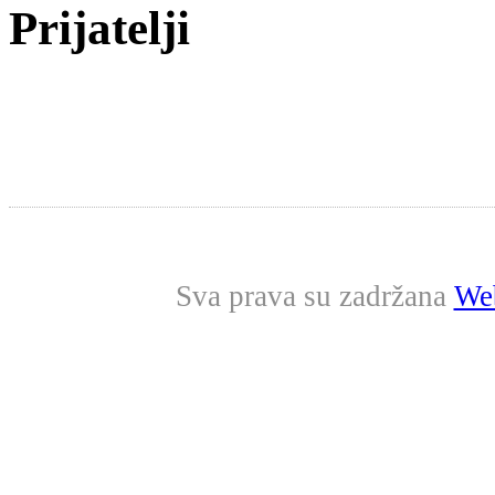
Prijatelji
Sva prava su zadržana
Web