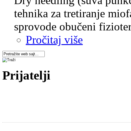
Dry needling (suva punkci
tehnika za tretiranje mio
sprovode obučeni fiziotera
Pročitaj više
Prijatelji