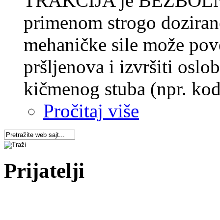
TRAKCIJA je BEZBOLNA 
primenom strogo dozirane 
mehaničke sile može pove
pršljenova i izvršiti osl
kičmenog stuba (npr. kod 
Pročitaj više
Prijatelji